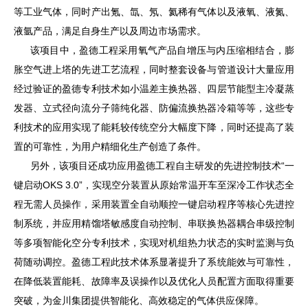
等工业气体，同时产出氪、氙、氖、氦稀有气体以及液氧、液氮、
液氩产品，满足自身生产以及周边市场需求。
该项目中，盈德工程采用氧气产品自增压与内压缩相结合，膨
胀空气进上塔的先进工艺流程，同时整套设备与管道设计大量应用
经过验证的盈德专利技术如小温差主换热器、
四层节能型主冷凝蒸
发器、立式径向流分子筛纯化器、防偏流换热器冷箱等等，这些专
利技术的应用实现了能耗较传统空分大幅度下降，同时还提高了装
置的可靠性，为用户精细化生产创造了条件。
另外，该项目还成功应用盈德工程自主研发的先进控制技术
“
一
键启动
OKS 3.0”，实现空分装置从原始常温开车至深冷工作状态全
程无需人员操作，
采用装置全自动顺控一键启动程序等核心先进控
制系统，并应用精馏塔敏感度自动控制、串联换热器耦合串级控制
等
多项智能化空分专利
技术，实现对机组热力状态的实时监测与负
荷随动调控。盈德工程此技术体系显著提升了系统能效与可靠性，
在降低装置能耗、故障率及误操作以及优化人员配置方面取得重要
突破，为金川集团提供智能化、高效稳定的气体供应保障。