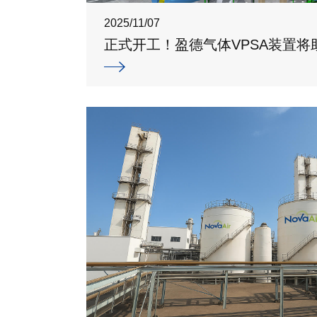
2025/11/07