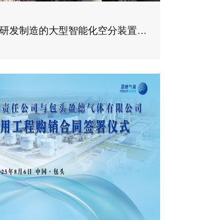
盈德气体为金川集团研发制造的大型智能化空分装置成功出氧