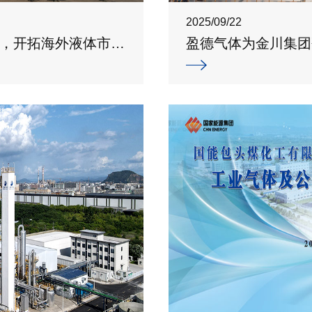
2025/09/22
盈德气体马来西亚工厂获国际认证，开拓海外液体市场新局面