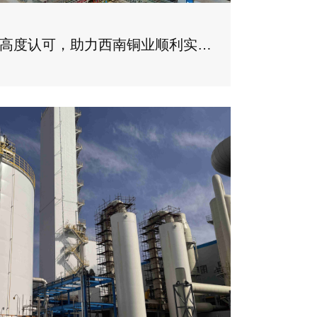
盈德工程专业实力获高度认可，助力西南铜业顺利实现达产达效