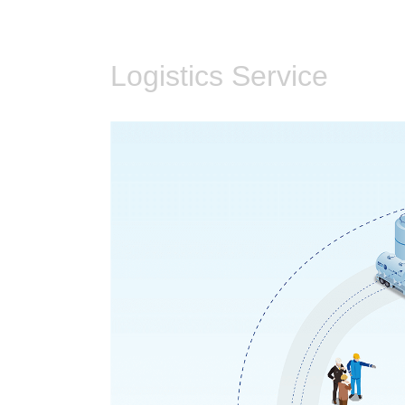
Logistics Service